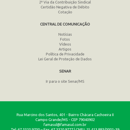
2ª Via da Contribuição Sindical
Certidão Negativa de Débito
Cotação
CENTRAL DE COMUNICAÇÃO
Notícias
Fotos
Vídeos
Artigos
Política de Privacidade
Lei Geral de Proteção de Dados
SENAR
Ir para o site Senar/MS
Rua Marcino dos Santos, 401 - Bairro Chácara Cachoeira II
Campo Grande/MS - CEP 79040902
famasul@famasul.com.br
Tel: 67 3320.9700 – Fax: 67 3320.9777 | CNPJ: 15.413.883/0001-39