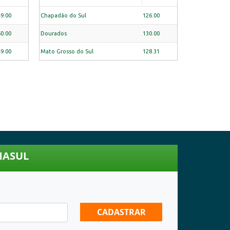
49.00
Chapadão do Sul
126.00
50.00
Dourados
130.00
49.00
Mato Grosso do Sul
128.31