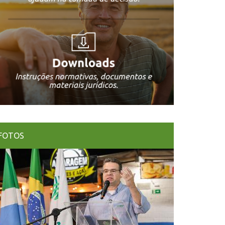
lho Neon chega ao campo com ação gratuita 
omovida pelo Senar/MS
FOTOS