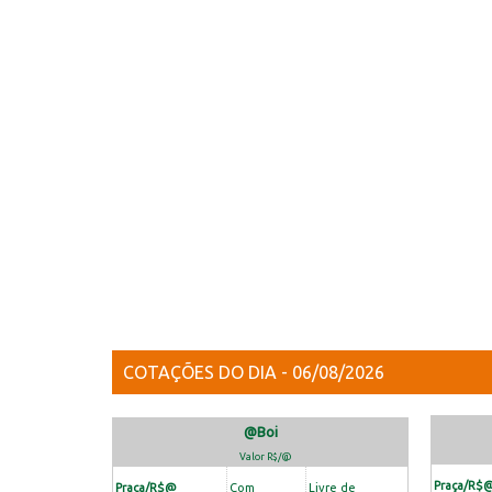
COTAÇÕES DO DIA -
06/08/2026
@Boi
Valor R$/@
Praça/R$
Praça/R$@
Com
Livre de