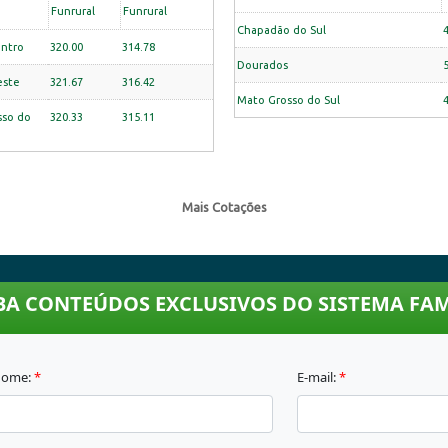
Funrural
Funrural
Chapadão do Sul
entro
320.00
314.78
Dourados
este
321.67
316.42
Mato Grosso do Sul
sso do
320.33
315.11
Mais Cotações