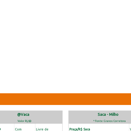
@Vaca
Saca - Milho
Valor R$/@
* Fonte: Granos Corretora
@
Com
Livre de
Praça/R$ Saca