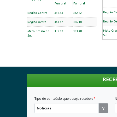
Funrural
Funrural
Região C
Região Centro
338.33
332.82
Região O
Região Oeste
341.67
336.10
Mato Gro
Mato Grosso do
339.00
333.48
Sul
Sul