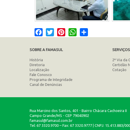
Facebook
Twitter
Pinterest
WhatsApp
Share
SOBRE A FAMASUL
SERVIÇO
História
2ª Via da 
Diretoria
Certidão 
Localização
Cotação
Fale Conosco
Programa de Integridade
Canal de Denúncias
Rua Marcino dos Santos, 401 - Bairro Chácara Cachoeira II
Campo Grande/MS - CEP 79040902
famasul@famasul.com.br
Tel: 67 3320.9700 – Fax: 67 3320.9777 | CNPJ: 15.413.883/00