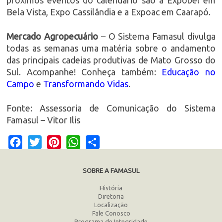
próximos eventos do calendário são a Expobel em
Bela Vista, Expo Cassilândia e a Expoac em Caarapó.
Mercado Agropecuário
– O Sistema Famasul divulga
todas as semanas uma matéria sobre o andamento
das principais cadeias produtivas de Mato Grosso do
Sul. Acompanhe! Conheça também:
Educação no
Campo
e
Transformando Vidas
.
Fonte: Assessoria de Comunicação do Sistema
Famasul – Vitor Ilis
Facebook
Twitter
Pinterest
WhatsApp
Share
SOBRE A FAMASUL
História
Diretoria
Localização
Fale Conosco
Programa de Integridade