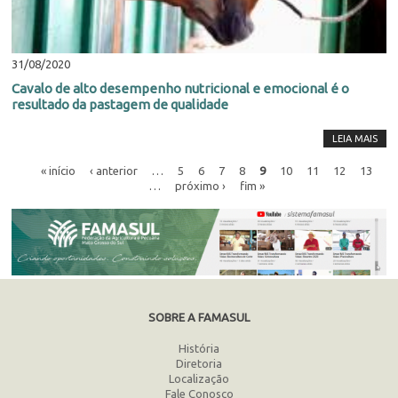
31/08/2020
Cavalo de alto desempenho nutricional e emocional é o
resultado da pastagem de qualidade
LEIA MAIS
« início
‹ anterior
…
5
6
7
8
9
10
11
12
13
…
próximo ›
fim »
SOBRE A FAMASUL
História
Diretoria
Localização
Fale Conosco