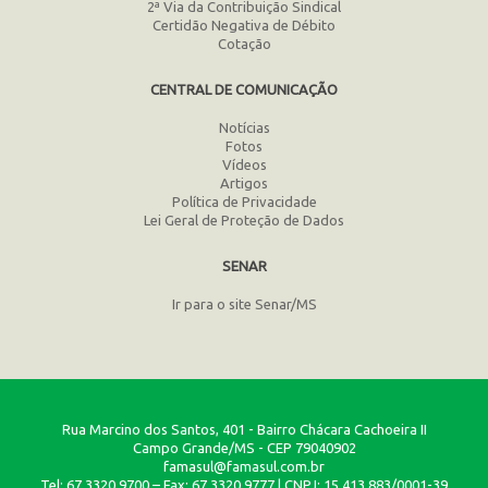
2ª Via da Contribuição Sindical
Certidão Negativa de Débito
Cotação
CENTRAL DE COMUNICAÇÃO
Notícias
Fotos
Vídeos
Artigos
Política de Privacidade
Lei Geral de Proteção de Dados
SENAR
Ir para o site Senar/MS
Rua Marcino dos Santos, 401 - Bairro Chácara Cachoeira II
Campo Grande/MS - CEP 79040902
famasul@famasul.com.br
Tel: 67 3320.9700 – Fax: 67 3320.9777 | CNPJ: 15.413.883/0001-39