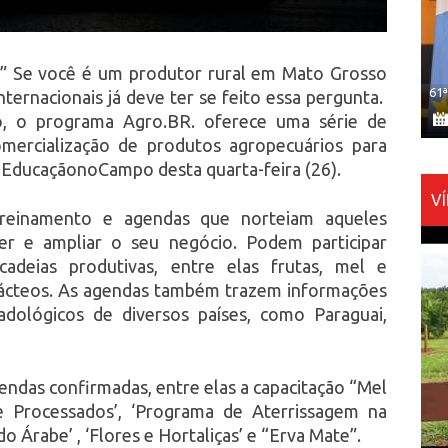
” Se você é um produtor rural em Mato Grosso
61
ternacionais já deve ter se feito essa pergunta.
co, o programa Agro.BR. oferece uma série de
omercialização de produtos agropecuários para
 #EducaçãonoCampo desta quarta-feira (26).
V
 treinamento e agendas que norteiam aqueles
r e ampliar o seu negócio. Podem participar
adeias produtivas, entre elas frutas, mel e
, lácteos. As agendas também trazem informações
adológicos de diversos países, como Paraguai,
ndas confirmadas, entre elas a capacitação “Mel
 e Processados’, ‘Programa de Aterrissagem na
o Árabe’ , ‘Flores e Hortaliças’ e “Erva Mate”.