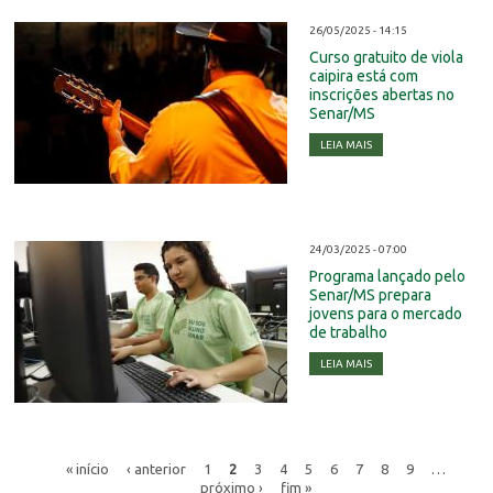
26/05/2025 - 14:15
Curso gratuito de viola
caipira está com
inscrições abertas no
Senar/MS
LEIA MAIS
24/03/2025 - 07:00
Programa lançado pelo
Senar/MS prepara
jovens para o mercado
de trabalho
LEIA MAIS
« início
‹ anterior
1
2
3
4
5
6
7
8
9
…
próximo ›
fim »