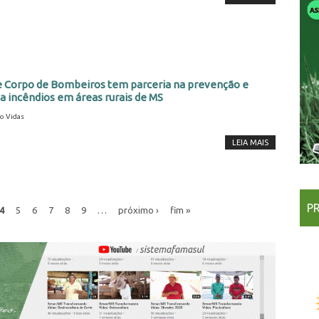
2
e Corpo de Bombeiros tem parceria na prevenção e
 incêndios em áreas rurais de MS
o Vidas
LEIA MAIS
P
4
5
6
7
8
9
…
próximo ›
fim »