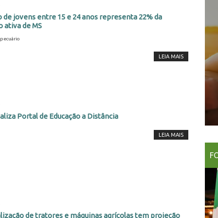
2
 de jovens entre 15 e 24 anos representa 22% da
 ativa de MS
pecuário
LEIA MAIS
2
aliza Portal de Educação a Distância
LEIA MAIS
F
2
ização de tratores e máquinas agrícolas tem projeção