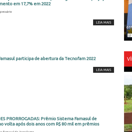
imento em 17,7% em 2022
pecuário
LEIA MAIS
61
2
amasul participa de abertura da Tecnofam 2022
V
LEIA MAIS
2
ES PRORROGADAS: Prêmio Sistema Famasul de
o volta após dois anos com R$ 80 mil em prêmios
ma Famasul de Jornalismo