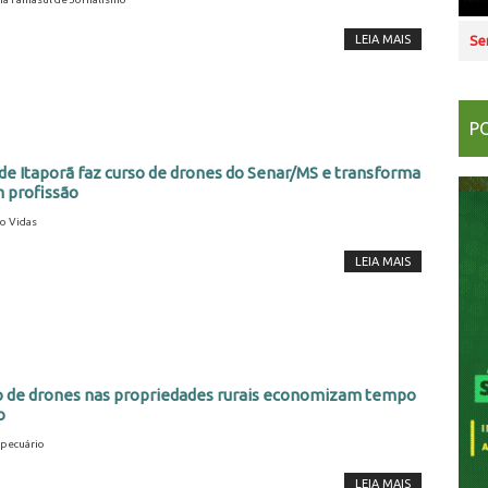
Se
LEIA MAIS
P
2
de Itaporã faz curso de drones do Senar/MS e transforma
 profissão
o Vidas
LEIA MAIS
2
ão de drones nas propriedades rurais economizam tempo
o
pecuário
LEIA MAIS