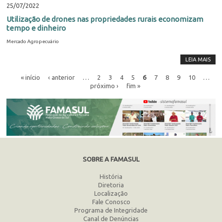
25/07/2022
Utilização de drones nas propriedades rurais economizam
tempo e dinheiro
Mercado Agropecuário
LEIA MAIS
« início
‹ anterior
…
2
3
4
5
6
7
8
9
10
…
próximo ›
fim »
SOBRE A FAMASUL
História
Diretoria
Localização
Fale Conosco
Programa de Integridade
Canal de Denúncias