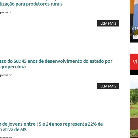
ização para produtores rurais
pecuário
LEIA MAIS
61
2
so do Sul: 45 anos de desenvolvimento do estado por
V
agropecuária
pecuário
LEIA MAIS
2
 de jovens entre 15 e 24 anos representa 22% da
 ativa de MS
pecuário