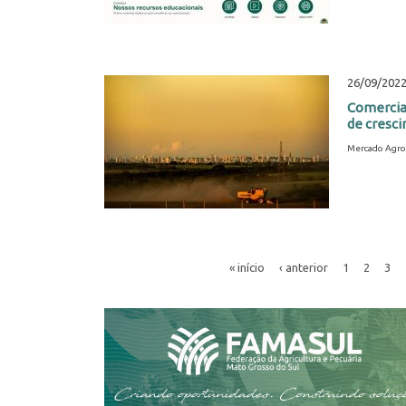
26/09/202
Comercial
de cresc
Mercado Agro
« início
‹ anterior
1
2
3