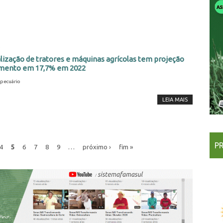
2
ização de tratores e máquinas agrícolas tem projeção
imento em 17,7% em 2022
pecuário
LEIA MAIS
P
4
5
6
7
8
9
…
próximo ›
fim »