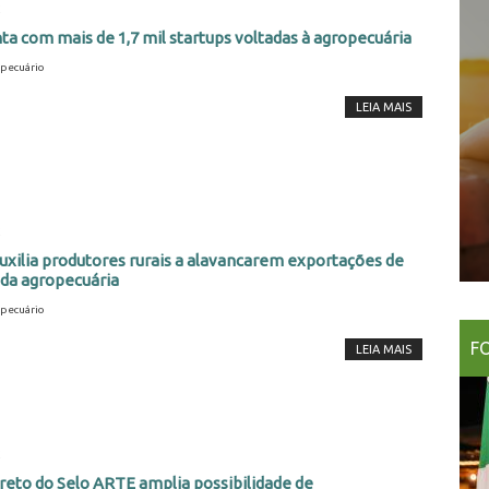
2
nta com mais de 1,7 mil startups voltadas à agropecuária
pecuário
LEIA MAIS
2
xilia produtores rurais a alavancarem exportações de
 da agropecuária
pecuário
F
LEIA MAIS
2
eto do Selo ARTE amplia possibilidade de