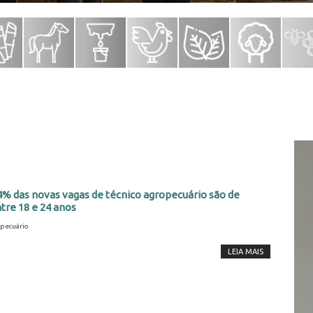
2
% das novas vagas de técnico agropecuário são de
tre 18 e 24 anos
pecuário
LEIA MAIS