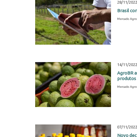
28/11/202
Brasil co
Mercado Agro
14/11/202
AgroBR au
produtos
Mercado Agro
07/11/202
Novo decr