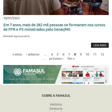
10/01/2022
Em 7 anos, mais de 282 mil pessoas se formaram nos cursos
de FPR e PS ministrados pelo Senar/MS
Mercado Agropecuário
LEIA MAIS
« início
‹ anterior
…
4
5
6
7
8
9
10
11
12
…
próximo ›
fim »
SOBRE A FAMASUL
História
Diretoria