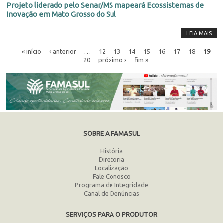
Projeto liderado pelo Senar/MS mapeará Ecossistemas de
Inovação em Mato Grosso do Sul
LEIA MAIS
« início
‹ anterior
…
12
13
14
15
16
17
18
19
20
próximo ›
fim »
SOBRE A FAMASUL
História
Diretoria
Localização
Fale Conosco
Programa de Integridade
Canal de Denúncias
SERVIÇOS PARA O PRODUTOR